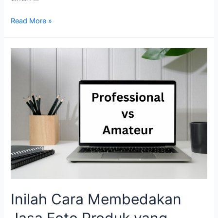
Read More »
Inilah
Cara
Membedakan
Jasa
Foto
Produk
yang
Profesional
dan
Amatir
Inilah Cara Membedakan