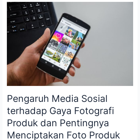
Pengaruh
Media
Sosial
terhadap
Gaya
Fotografi
Produk
dan
Pentingnya
Menciptakan
Foto
Produk
yang
Pengaruh Media Sosial
Dioptimalkan
untuk
terhadap Gaya Fotografi
Berbagai
Platform
Produk dan Pentingnya
Menciptakan Foto Produk