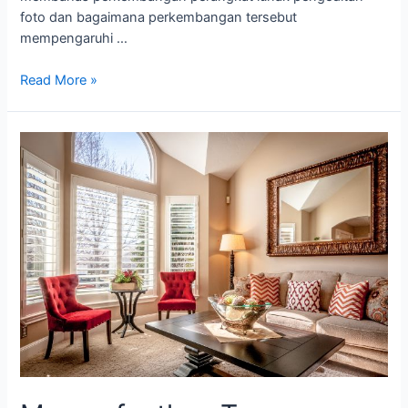
foto dan bagaimana perkembangan tersebut
mempengaruhi …
Read More »
Memanfaatkan
Tren
Pencahayaan
Alami
dan
Buatan
untuk
Fotografi
Produk
yang
Dramatis
dan
Menarik