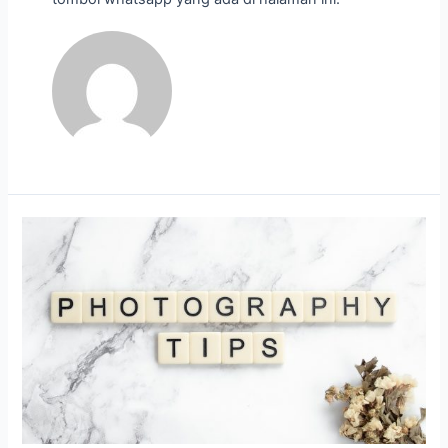
7
Tips
Memotret
Produk
untuk
Meningkatkan
Penjualan
Anda