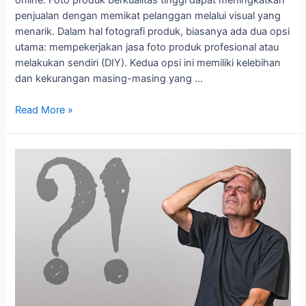
online. Foto produk berkualitas tinggi dapat meningkatkan
penjualan dengan memikat pelanggan melalui visual yang
menarik. Dalam hal fotografi produk, biasanya ada dua opsi
utama: mempekerjakan jasa foto produk profesional atau
melakukan sendiri (DIY). Kedua opsi ini memiliki kelebihan
dan kekurangan masing-masing yang …
Read More »
Inilah
5
Kesalahan
Umum
dalam
Fotografi
Produk
dan
Cara
Mengatasinya