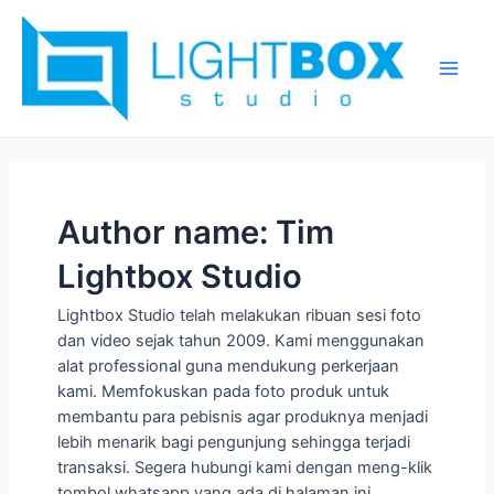
Skip
Posts
Main
to
pagination
Men
content
Author name: Tim
Lightbox Studio
Lightbox Studio telah melakukan ribuan sesi foto
dan video sejak tahun 2009. Kami menggunakan
alat professional guna mendukung perkerjaan
kami. Memfokuskan pada foto produk untuk
membantu para pebisnis agar produknya menjadi
lebih menarik bagi pengunjung sehingga terjadi
transaksi. Segera hubungi kami dengan meng-klik
tombol whatsapp yang ada di halaman ini.