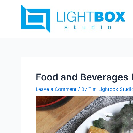
Skip
Post
to
navigation
content
Food and Beverages 
Leave a Comment
/ By
Tim Lightbox Studi