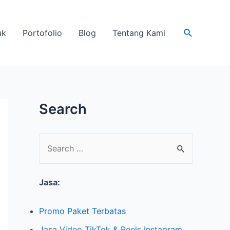
Search
uk
Portofolio
Blog
Tentang Kami
Search
S
e
Jasa:
a
r
Promo Paket Terbatas
c
Jasa Video TikTok & Reels Instagram