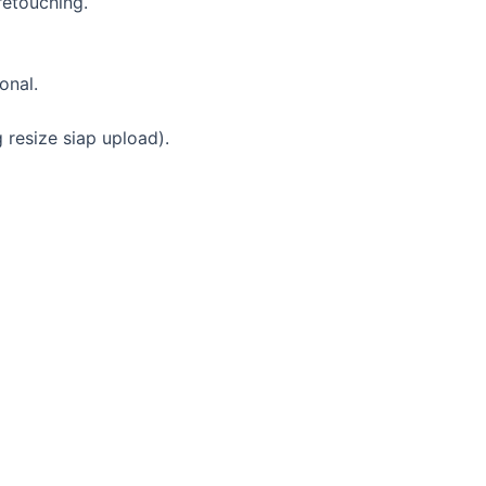
retouching.
onal.
g resize siap upload).