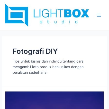
Skip
Main
to
Men
content
Fotografi DIY
Tips untuk bisnis dan individu tentang cara
mengambil foto produk berkualitas dengan
peralatan sederhana.
Cara
Memilih
Jasa