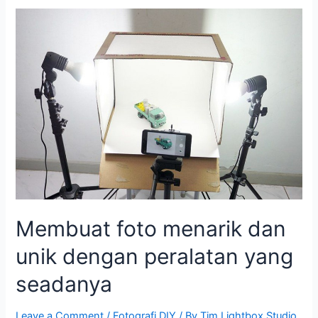
Membuat
foto
menarik
dan
unik
dengan
peralatan
yang
seadanya
Membuat foto menarik dan
unik dengan peralatan yang
seadanya
Leave a Comment
/
Fotografi DIY
/ By
Tim Lightbox Studio