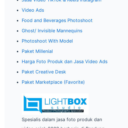
h
Video Ads
f
o
Food and Beverages Photoshoot
r
Ghost/ Invisible Mannequins
:
Photoshoot With Model
Paket Millenial
Harga Foto Produk dan Jasa Video Ads
Paket Creative Desk
Paket Marketplace (Favorite)
Spesialis dalam jasa foto produk dan