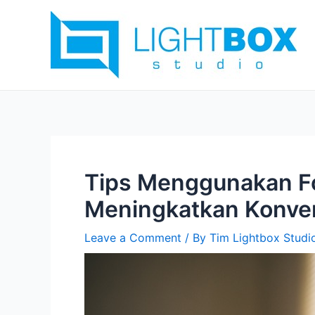
Skip
Post
to
navigation
content
Tips Menggunakan Fo
Meningkatkan Konve
Leave a Comment
/ By
Tim Lightbox Studi