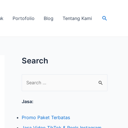
Search
uk
Portofolio
Blog
Tentang Kami
Search
S
e
Jasa:
a
r
Promo Paket Terbatas
c
Jasa Video TikTok & Reels Instagram