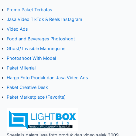
r
Promo Paket Terbatas
c
Jasa Video TikTok & Reels Instagram
h
Video Ads
f
o
Food and Beverages Photoshoot
r
Ghost/ Invisible Mannequins
:
Photoshoot With Model
Paket Millenial
Harga Foto Produk dan Jasa Video Ads
Paket Creative Desk
Paket Marketplace (Favorite)
Spesialis dalam jasa foto produk dan video sejak 2009