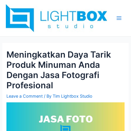
Skip
Post
Main
to
navigation
Men
content
Meningkatkan Daya Tarik
Produk Minuman Anda
Dengan Jasa Fotografi
Profesional
Leave a Comment
/ By
Tim Lightbox Studio