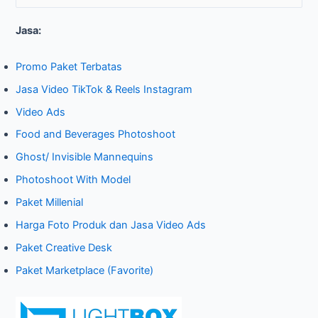
e
Jasa:
a
r
Promo Paket Terbatas
c
Jasa Video TikTok & Reels Instagram
h
Video Ads
f
o
Food and Beverages Photoshoot
r
Ghost/ Invisible Mannequins
:
Photoshoot With Model
Paket Millenial
Harga Foto Produk dan Jasa Video Ads
Paket Creative Desk
Paket Marketplace (Favorite)