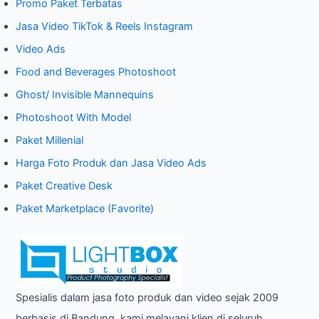
Promo Paket Terbatas
c
Jasa Video TikTok & Reels Instagram
h
Video Ads
f
o
Food and Beverages Photoshoot
r
Ghost/ Invisible Mannequins
:
Photoshoot With Model
Paket Millenial
Harga Foto Produk dan Jasa Video Ads
Paket Creative Desk
Paket Marketplace (Favorite)
Spesialis dalam jasa foto produk dan video sejak 2009
berbasis di Bandung, kami melayani klien di seluruh