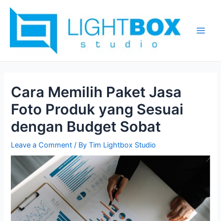
Skip
Post
Main
to
navigation
Men
content
Cara Memilih Paket Jasa
Foto Produk yang Sesuai
dengan Budget Sobat
Leave a Comment
/ By
Tim Lightbox Studio