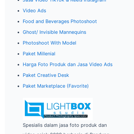
h
Video Ads
f
o
Food and Beverages Photoshoot
r
Ghost/ Invisible Mannequins
:
Photoshoot With Model
Paket Millenial
Harga Foto Produk dan Jasa Video Ads
Paket Creative Desk
Paket Marketplace (Favorite)
Spesialis dalam jasa foto produk dan