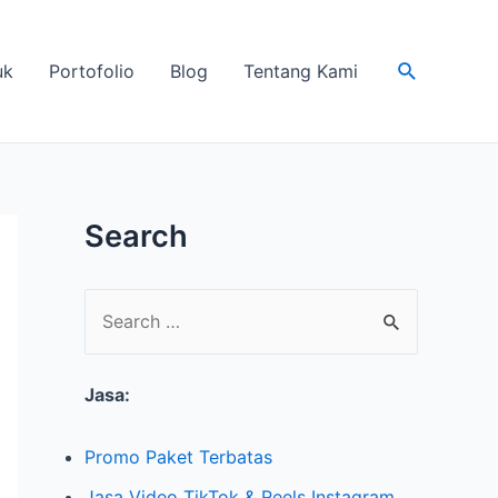
Search
uk
Portofolio
Blog
Tentang Kami
Search
S
e
Jasa:
a
r
Promo Paket Terbatas
c
Jasa Video TikTok & Reels Instagram