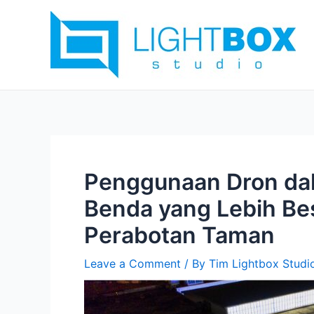
Skip
Post
to
navigation
content
Penggunaan Dron dal
Benda yang Lebih Bes
Perabotan Taman
Leave a Comment
/ By
Tim Lightbox Studi