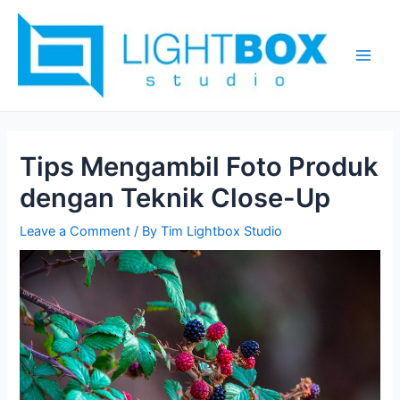
Skip
Post
Main
to
navigation
Men
content
Tips Mengambil Foto Produk
dengan Teknik Close-Up
Leave a Comment
/ By
Tim Lightbox Studio