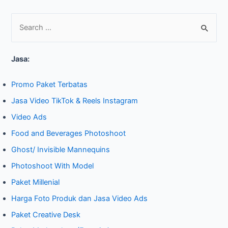
S
e
Jasa:
a
r
Promo Paket Terbatas
c
Jasa Video TikTok & Reels Instagram
h
Video Ads
f
o
Food and Beverages Photoshoot
r
Ghost/ Invisible Mannequins
:
Photoshoot With Model
Paket Millenial
Harga Foto Produk dan Jasa Video Ads
Paket Creative Desk