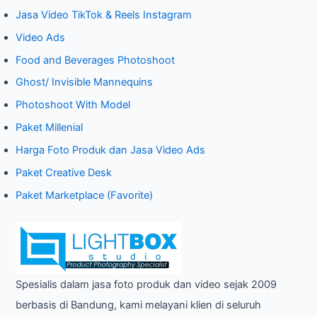
Jasa Video TikTok & Reels Instagram
h
Video Ads
f
o
Food and Beverages Photoshoot
r
Ghost/ Invisible Mannequins
:
Photoshoot With Model
Paket Millenial
Harga Foto Produk dan Jasa Video Ads
Paket Creative Desk
Paket Marketplace (Favorite)
Spesialis dalam jasa foto produk dan video sejak 2009
berbasis di Bandung, kami melayani klien di seluruh