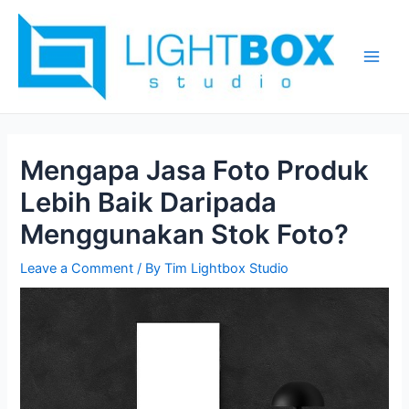
Skip
Post
Main
to
navigation
Men
content
Mengapa Jasa Foto Produk
Lebih Baik Daripada
Menggunakan Stok Foto?
Leave a Comment
/ By
Tim Lightbox Studio