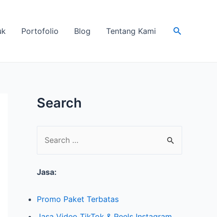
Search
uk
Portofolio
Blog
Tentang Kami
Search
S
e
Jasa:
a
r
Promo Paket Terbatas
c
Jasa Video TikTok & Reels Instagram