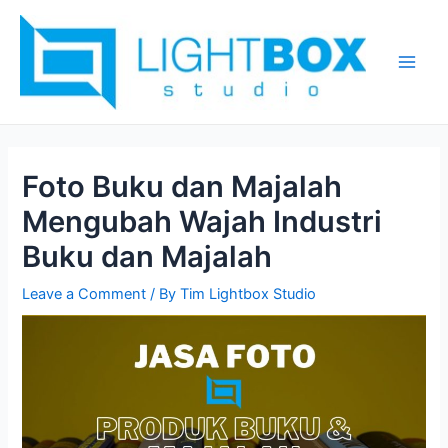
Skip
Post
Main
to
navigation
Men
content
Foto Buku dan Majalah
Mengubah Wajah Industri
Buku dan Majalah
Leave a Comment
/ By
Tim Lightbox Studio