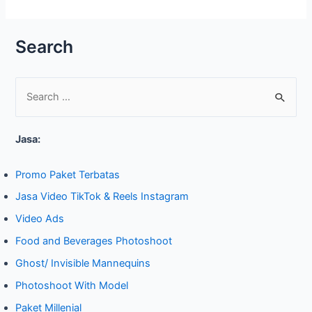
Search
S
e
Jasa:
a
r
Promo Paket Terbatas
c
Jasa Video TikTok & Reels Instagram
h
Video Ads
f
o
Food and Beverages Photoshoot
r
Ghost/ Invisible Mannequins
:
Photoshoot With Model
Paket Millenial