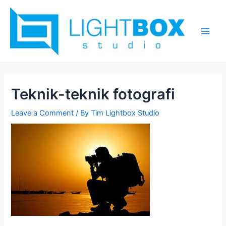
Skip
Post
Main
to
navigation
Men
content
Teknik-teknik fotografi
Leave a Comment
/ By
Tim Lightbox Studio