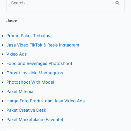
S
e
Jasa:
a
r
Promo Paket Terbatas
c
Jasa Video TikTok & Reels Instagram
h
Video Ads
f
o
Food and Beverages Photoshoot
r
Ghost/ Invisible Mannequins
:
Photoshoot With Model
Paket Millenial
Harga Foto Produk dan Jasa Video Ads
Paket Creative Desk
Paket Marketplace (Favorite)